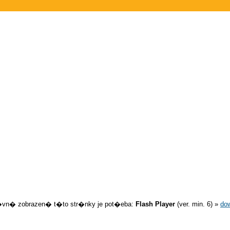
�vn� zobrazen� t�to str�nky je pot�eba:
Flash Player
(ver. min. 6) »
do