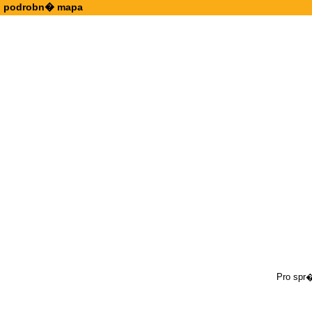
podrobn� mapa
Pro spr