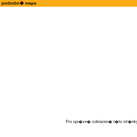
podrobn� mapa
Pro spr�vn� zobrazen� t�to str�nky