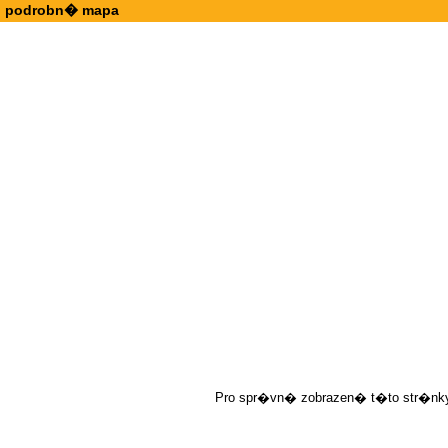
podrobn� mapa
Pro spr�vn� zobrazen� t�to str�nky