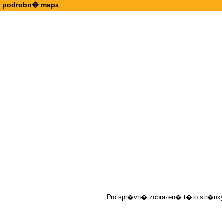
podrobn� mapa
Pro spr�vn� zobrazen� t�to str�nky