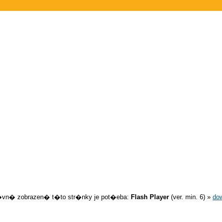
�vn� zobrazen� t�to str�nky je pot�eba:
Flash Player
(ver. min. 6) »
do