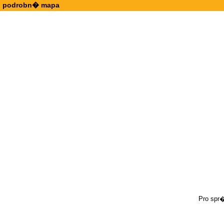
podrobn� mapa
Pro spr