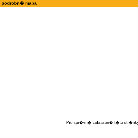
podrobn� mapa
Pro spr�vn� zobrazen� t�to str�nky