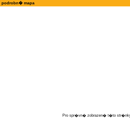
podrobn� mapa
Pro spr�vn� zobrazen� t�to str�nky