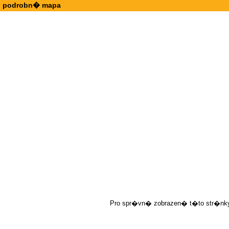
podrobn� mapa
Pro spr�vn� zobrazen� t�to str�nky