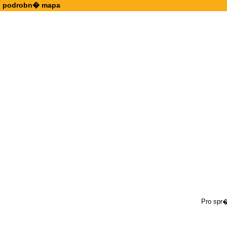
podrobn� mapa
Pro spr