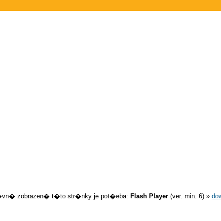
�vn� zobrazen� t�to str�nky je pot�eba:
Flash Player
(ver. min. 6) »
do