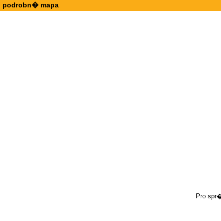
podrobn� mapa
Pro spr