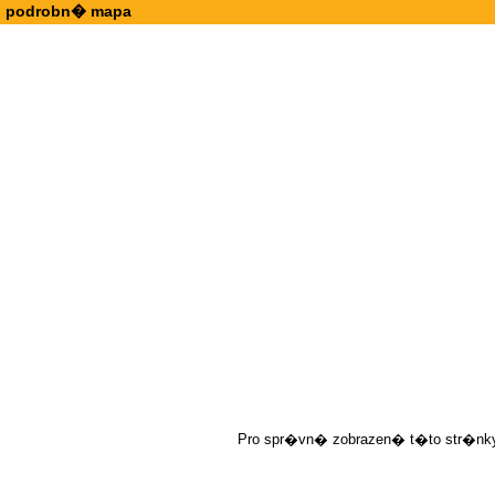
podrobn� mapa
Pro spr�vn� zobrazen� t�to str�nky