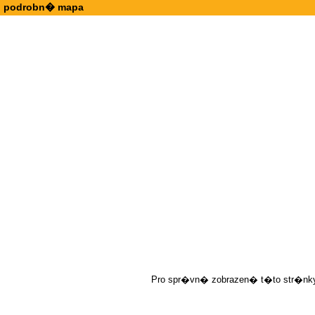
podrobn� mapa
Pro spr�vn� zobrazen� t�to str�nky