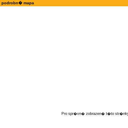
podrobn� mapa
Pro spr�vn� zobrazen� t�to str�nky