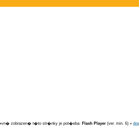
�vn� zobrazen� t�to str�nky je pot�eba:
Flash Player
(ver. min. 6) »
do