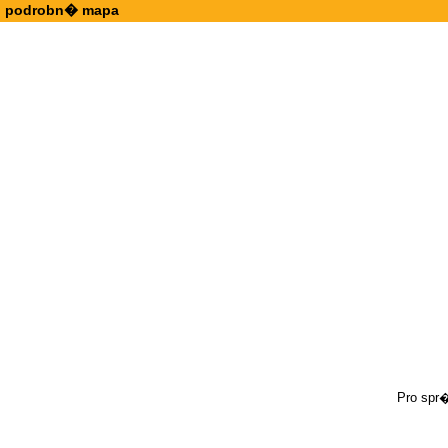
podrobn� mapa
Pro spr