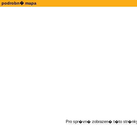
podrobn� mapa
Pro spr�vn� zobrazen� t�to str�nky