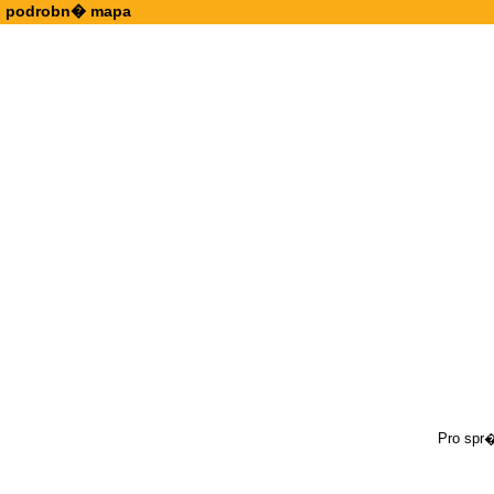
podrobn� mapa
Pro spr