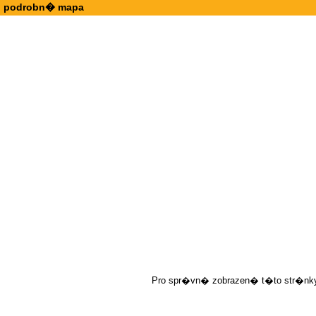
podrobn� mapa
Pro spr�vn� zobrazen� t�to str�nky