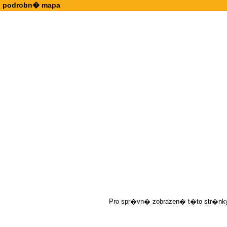
podrobn� mapa
Pro spr�vn� zobrazen� t�to str�nky