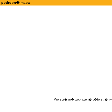
podrobn� mapa
Pro spr�vn� zobrazen� t�to str�nky