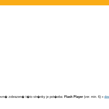
�vn� zobrazen� t�to str�nky je pot�eba:
Flash Player
(ver. min. 6) »
do