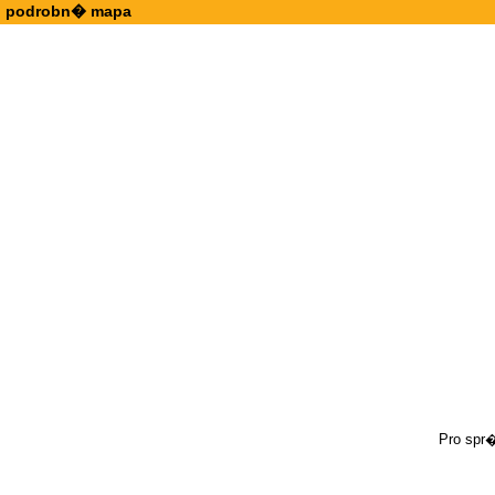
podrobn� mapa
Pro spr