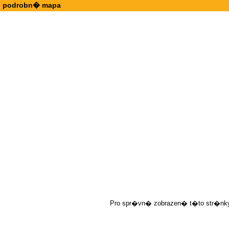
podrobn� mapa
Pro spr�vn� zobrazen� t�to str�nky