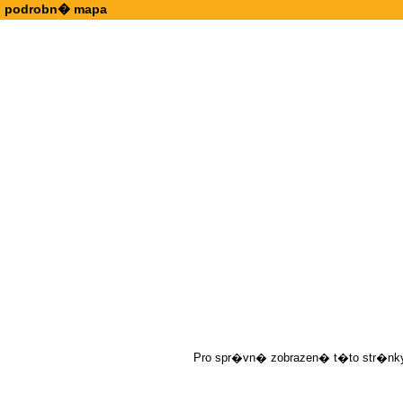
podrobn� mapa
Pro spr�vn� zobrazen� t�to str�nky