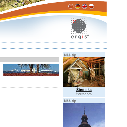
Náš tip
Šindelka
Harrachov
Náš tip