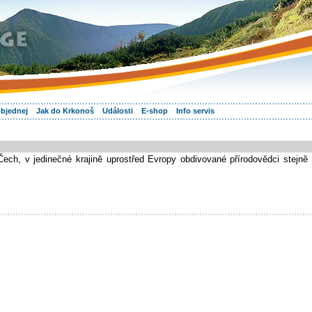
objednej
Jak do Krkonoš
Události
E-shop
Info servis
ch, v jedinečné krajině uprostřed Evropy obdivované přírodovědci stejně