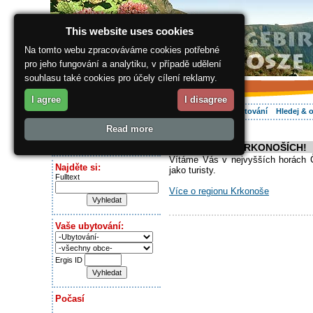
This website uses cookies
Na tomto webu zpracováváme cookies potřebné
pro jeho fungování a analytiku, v případě udělení
souhlasu také cookies pro účely cílení reklamy.
I agree
I disagree
O regionu
Aktivně
Relax
Vaše dovolená
Ubytování
Hledej & 
Read more
ergis.cz
Dnes je:
VÍTEJTE V KRKONOŠÍCH!
Saturday 8.08.2026
Vítáme Vás v nejvyšších horách Če
Najděte si:
jako turisty.
Fulltext
Více o regionu Krkonoše
Vaše ubytování:
Ergis ID
Počasí