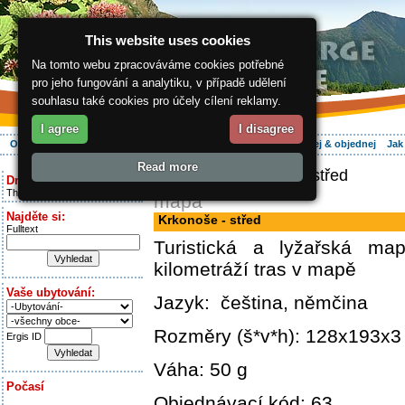
This website uses cookies
Na tomto webu zpracováváme cookies potřebné
pro jeho fungování a analytiku, v případě udělení
souhlasu také cookies pro účely cílení reklamy.
I agree
I disagree
O regionu
Aktivně
Relax
Vaše dovolená
Ubytování
Hledej & objednej
Jak
Read more
ergis.cz
> Krkonoše - střed
Dnes je:
Thursday 6.08.2026
mapa
Najděte si:
Krkonoše - střed
Fulltext
Turistická a lyžařská m
kilometráží tras v mapě
Vaše ubytování:
Jazyk: čeština, němčina
Rozměry (š*v*h): 128x193x
Ergis ID
Váha: 50 g
Počasí
Objednávací kód: 63