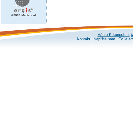
©2008 Mediapool
Vše o Krkonoších:
č
Kontakt
|
Napište nám
|
Co je er