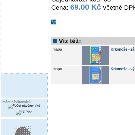
69.00 Kč
Cena:
včetně DP
Viz též:
mapa
Krkonoše - z
mapa
Krkonoše - v
Počet návštevníků