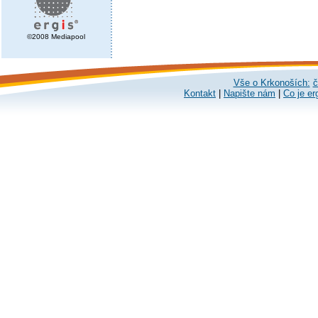
©2008 Mediapool
Vše o Krkonoších:
č
Kontakt
|
Napište nám
|
Co je er