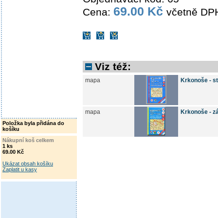
69.00 Kč
Cena:
včetně DP
Viz též:
mapa
Krkonoše - s
mapa
Krkonoše - z
Položka byla přidána do
košíku
Nákupní koš celkem
1 ks
69.00 Kč
Ukázat obsah košíku
Zaplatit u kasy