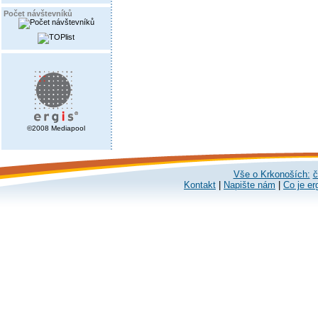
Počet návštevníků
©2008 Mediapool
Vše o Krkonoších:
č
Kontakt
|
Napište nám
|
Co je er