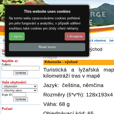
This website uses cookies
Na tomto webu zpracováváme cookies potřebné
pro jeho fungování a analytiku, v případě udělení
souhlasu také cookies pro účely cílení reklamy.
I agree
I disagree
O regionu
Aktivně
Relax
Vaše dovolená
Ubytování
Hledej & objednej
Jak
Read more
ergis.cz
> Krkonoše - východ
Dnes je:
Thursday 6.08.2026
mapa
Najděte si:
Krkonoše - východ
Fulltext
Turistická a lyžařská m
kilometráží tras v mapě
Vaše ubytování:
Jazyk: čeština, němčina
Rozměry (š*v*h): 128x193x
Ergis ID
Váha: 68 g
Počasí
Objednávací kód: 65