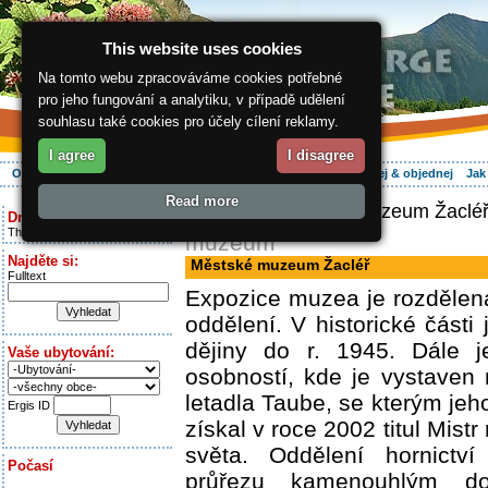
This website uses cookies
Na tomto webu zpracováváme cookies potřebné
pro jeho fungování a analytiku, v případě udělení
souhlasu také cookies pro účely cílení reklamy.
I agree
I disagree
O regionu
Aktivně
Relax
Vaše dovolená
Ubytování
Hledej & objednej
Jak
Read more
ergis.cz
> Městské muzeum Žaclé
Dnes je:
Thursday 6.08.2026
muzeum
Najděte si:
Městské muzeum Žacléř
Fulltext
Expozice muzea je rozdělena
oddělení. V historické části
dějiny do r. 1945. Dále j
Vaše ubytování:
osobností, kde je vystaven
letadla Taube, se kterým jeh
Ergis ID
získal v roce 2002 titul Mistr
světa. Oddělení hornictví
Počasí
průřezu kamenouhlým do