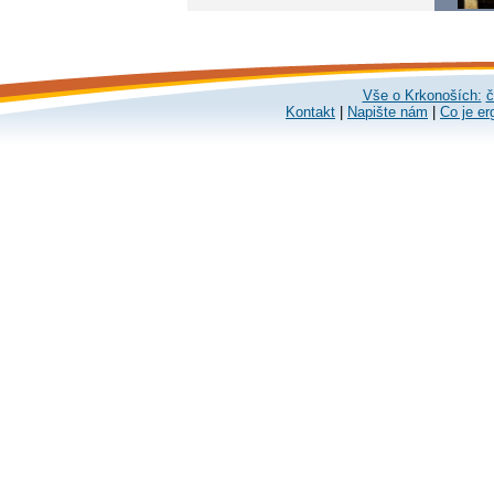
Vše o Krkonoších:
č
Kontakt
|
Napište nám
|
Co je er