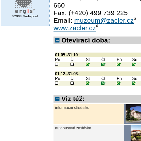
660
Fax: (+420) 499 739 225
©2008 Mediapool
Email:
muzeum@zacler.cz
www.zacler.cz
Otevírací doba:
01.05.-31.10.
Po
Út
St
Čt
Pá
So
01.12.-31.03.
Po
Út
St
Čt
Pá
So
Viz též:
informační středisko
autobusová zastávka