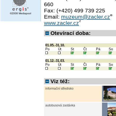
660
Fax: (+420) 499 739 225
©2008 Mediapool
Email:
muzeum@zacler.cz
www.zacler.cz
Otevírací doba:
01.05.-31.10.
Po
Út
St
Čt
Pá
So
01.12.-31.03.
Po
Út
St
Čt
Pá
So
Viz též:
informační středisko
autobusová zastávka