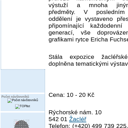
výstuží a mnoha jiným
předměty. V posledním
oddělení je vystaveno pře
připomínající každodenní 
generací, vše doprováze
grafikami rytce Ericha Fuchs
Stála expozice žacléřs
doplněna tematickými výstav
Cena: 10 - 20 Kč
Počet návštevníků
Rýchorské nám. 10
542 01
Žacléř
Telefon: (+420) 499 739 225