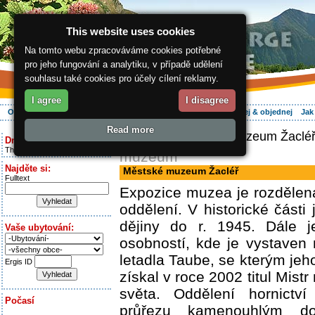
This website uses cookies
Na tomto webu zpracováváme cookies potřebné
pro jeho fungování a analytiku, v případě udělení
souhlasu také cookies pro účely cílení reklamy.
I agree
I disagree
O regionu
Aktivně
Relax
Vaše dovolená
Ubytování
Hledej & objednej
Jak
Read more
ergis.cz
> Městské muzeum Žaclé
Dnes je:
Thursday 6.08.2026
muzeum
Najděte si:
Městské muzeum Žacléř
Fulltext
Expozice muzea je rozdělena
oddělení. V historické části
dějiny do r. 1945. Dále j
Vaše ubytování:
osobností, kde je vystaven
letadla Taube, se kterým jeh
Ergis ID
získal v roce 2002 titul Mistr
světa. Oddělení hornictví
Počasí
průřezu kamenouhlým do