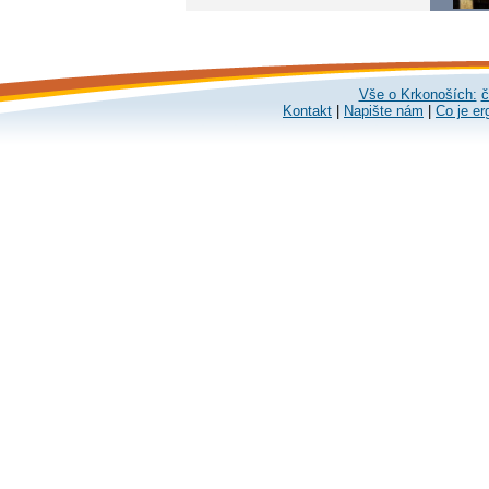
Vše o Krkonoších:
č
Kontakt
|
Napište nám
|
Co je er