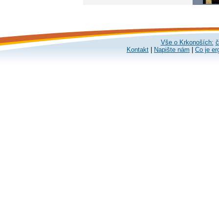
Vše o Krkonoších:
č
Kontakt
|
Napište nám
|
Co je er