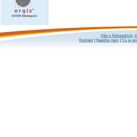
©2008 Mediapool
Vše o Krkonoších:
č
Kontakt
|
Napište nám
|
Co je er