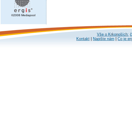
©2008 Mediapool
Vše o Krkonoších:
č
Kontakt
|
Napište nám
|
Co je er