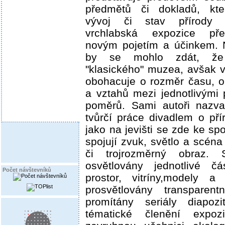
předmětů či dokladů, kte
vývoj či stav přírody a
vrchlabská expozice pře
novým pojetím a účinkem. 
by se mohlo zdát, že
"klasického" muzea, avšak v
obohacuje o rozměr času, o
a vztahů mezi jednotlivými 
poměrů. Sami autoři nazva
tvůrčí práce divadlem o pří
jako na jevišti se zde ke s
spojují zvuk, světlo a scén
či trojrozměrný obraz. 
osvětlovány jednotlivé čá
Počet návštevníků
prostor, vitríny,modely a
prosvětlovány transparent
promítány seriály diapoz
tématické členění expozi