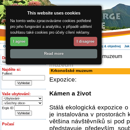
This website uses cookies
Na tomto webu zpracováváme cookies potřebné
pro jeho fungování a analytiku, v případě udělení
souhlasu také cookies pro účely cílení reklamy.
I agree
I disagree
O regionu
Aktivně
Relax
Vaše dovolená
Ubytování
Hledej & objednej
Jak
Read more
ergis.cz
> Krkonošské muzeum
Dnes je:
Sunday 9.08.2026
muzeum
Najděte si:
Krkonošské muzeum
Fulltext
Expozice:
Kámen a život
Vaše ubytování:
Stálá ekologická expozice o
Ergis ID
je instalována v prostorách k
většina návštěvníků si po
Počasí
představuje především sou