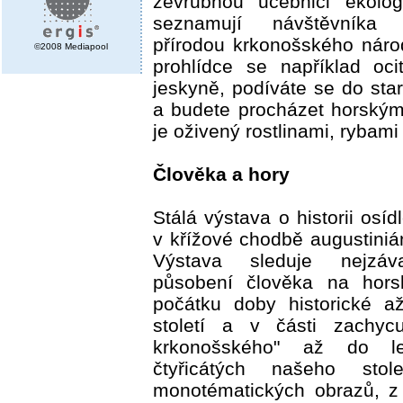
zevrubnou učebnici ekolo
seznamují návštěvníka
přírodou krkonošského náro
©2008 Mediapool
prohlídce se například oc
jeskyně, podíváte se do star
a budete procházet horským
je oživený rostlinami, rybami
Člověka a hory
Stálá výstava o historii osí
v křížové chodbě augustiniá
Výstava sleduje nejzáva
působení člověka na hors
počátku doby historické a
století a v části zachycuj
krkonošského" až do le
čtyřicátých našeho stol
monotématických obrazů, z