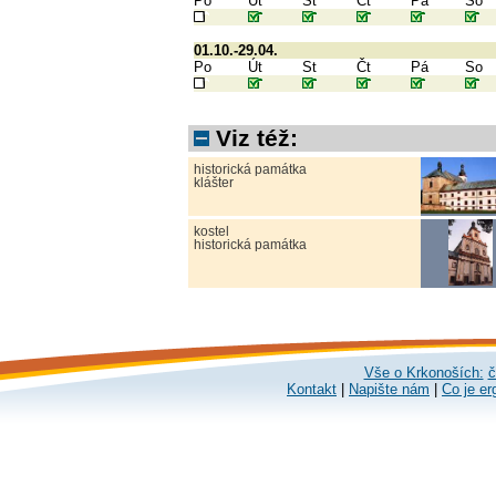
Po
Út
St
Čt
Pá
So
01.10.-29.04.
Po
Út
St
Čt
Pá
So
Viz též:
historická památka
klášter
kostel
historická památka
Vše o Krkonoších:
č
Kontakt
|
Napište nám
|
Co je er