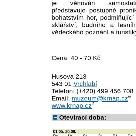
je věnován samostat
představuje postupné proni
bohatstvím hor, podmiňující 
sklářství, budního a lesní
vědeckého poznání a turistik
Cena: 40 - 70 Kč
Husova 213
543 01
Vrchlabí
Telefon: (+420) 499 456 708
Email:
muzeum@krnap.cz
www.krnap.cz
Otevírací doba:
01.05.-30.09.