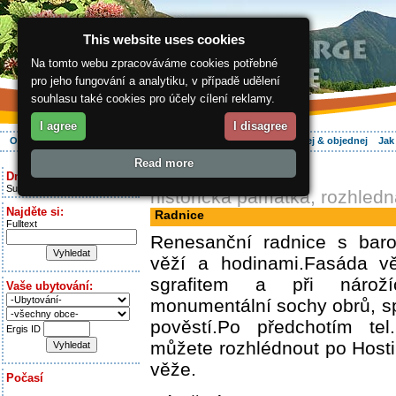
This website uses cookies
Na tomto webu zpracováváme cookies potřebné
pro jeho fungování a analytiku, v případě udělení
souhlasu také cookies pro účely cílení reklamy.
I agree
I disagree
O regionu
Aktivně
Relax
Vaše dovolená
Ubytování
Hledej & objednej
Jak
Read more
ergis.cz
> Radnice
Dnes je:
Sunday 9.08.2026
historická památka, rozhled
Najděte si:
Radnice
Fulltext
Renesanční radnice s bar
věží a hodinami.Fasáda v
sgrafitem a při nárož
Vaše ubytování:
monumentální sochy obrů, s
pověstí.Po předchotím tel
Ergis ID
můžete rozhlédnout po Host
věže.
Počasí