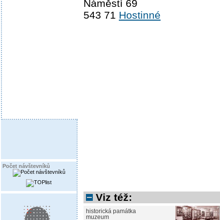
Náměstí 69
543 71
Hostinné
Počet návštevníků
Viz též:
historická památka
muzeum