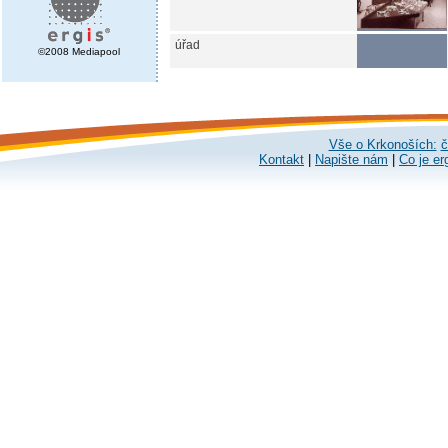
úřad
©2008 Mediapool
Vše o Krkonoších:
č
Kontakt
|
Napište nám
|
Co je er