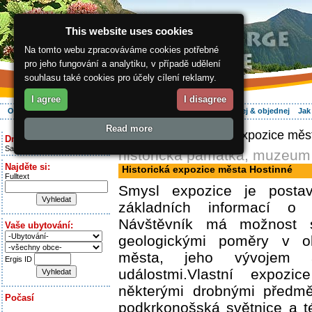
This website uses cookies
Na tomto webu zpracováváme cookies potřebné
pro jeho fungování a analytiku, v případě udělení
souhlasu také cookies pro účely cílení reklamy.
I agree
I disagree
O regionu
Aktivně
Relax
Vaše dovolená
Ubytování
Hledej & objednej
Jak
Read more
ergis.cz
> Historická expozice měs
Dnes je:
Saturday 8.08.2026
historická památka, muzeum
Najděte si:
Historická expozice města Hostinné
Fulltext
Smysl expozice je posta
základních informací o h
Návštěvník má možnost 
Vaše ubytování:
geologickými poměry v ok
města, jeho vývojem a
Ergis ID
událostmi.Vlastní expozi
některými drobnými předmět
Počasí
podkrkonošská světnice a t