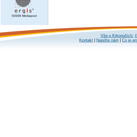
©2008 Mediapool
Vše o Krkonoších:
č
Kontakt
|
Napište nám
|
Co je er