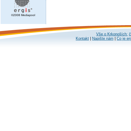
©2008 Mediapool
Vše o Krkonoších:
č
Kontakt
|
Napište nám
|
Co je er