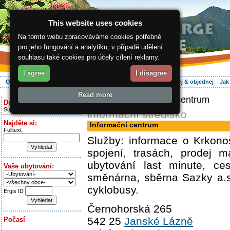
This website uses cookies
Na tomto webu zpracováváme cookies potřebné
pro jeho fungování a analytiku, v případě udělení
souhlasu také cookies pro účely cílení reklamy.
I agree
I disagree
O regionu
Aktivně
Relax
Vaše dovolená
Ubytování
Hledej & objednej
Jak
Read more
ergis.cz
> Informační centrum
Dnes je:
Sunday 9.08.2026
informační středisko
Najděte si:
Informační centrum
Fulltext
Služby: informace o Krkono
spojení, trasách, prodej 
ubytování last minute, ces
Vaše ubytování:
směnárna, sběrna Sazky a.s.
cyklobusy.
Ergis ID
Černohorská 265
542 25
Janské Lázně
Počasí