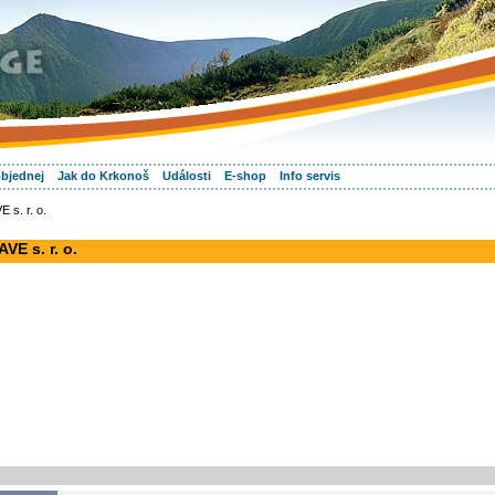
objednej
Jak do Krkonoš
Události
E-shop
Info servis
 s. r. o.
VE s. r. o.