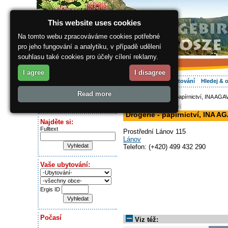
This website uses cookies
Na tomto webu zpracováváme cookies potřebné
pro jeho fungování a analytiku, v případě udělení
souhlasu také cookies pro účely cílení reklamy.
I agree
I disagree
O regionu
Aktivně
Relax
Vaše dovolená
Ubytování
Hledej & 
Read more
ergis.cz
> Drogerie - papírnictví, INA AGAVE
Dnes je:
drogerie, papírnictví
Friday 7.08.2026
Drogerie - papírnictví, INA AGA
Najděte si:
Fulltext
Prostřední Lánov 115
Lánov
Telefon: (+420) 499 432 290
Vaše ubytování:
Ergis ID
Počasí
Viz též: