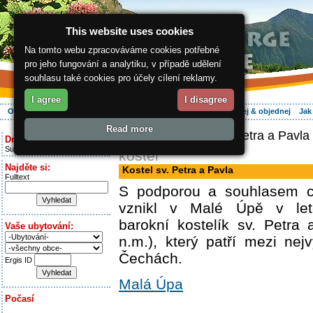
This website uses cookies
Na tomto webu zpracováváme cookies potřebné
pro jeho fungování a analytiku, v případě udělení
souhlasu také cookies pro účely cílení reklamy.
I agree
I disagree
O regionu
Aktivně
Relax
Vaše dovolená
Ubytování
Hledej & objednej
Jak
Read more
ergis.cz
> Kostel sv. Petra a Pavla
Dnes je:
Sunday 9.08.2026
kostel
Najděte si:
Kostel sv. Petra a Pavla
Fulltext
S podporou a souhlasem cí
vznikl v Malé Úpě v let
barokní kostelík sv. Petra
Vaše ubytování:
n.m.), který patří mezi ne
Čechách.
Ergis ID
Malá Úpa
Počasí