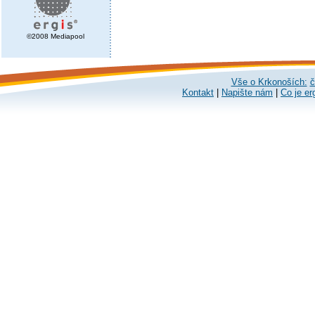
©2008 Mediapool
Vše o Krkonoších:
č
Kontakt
|
Napište nám
|
Co je er