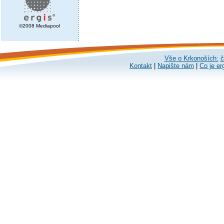
©2008 Mediapool
Vše o Krkonoších:
č
Kontakt
|
Napište nám
|
Co je er