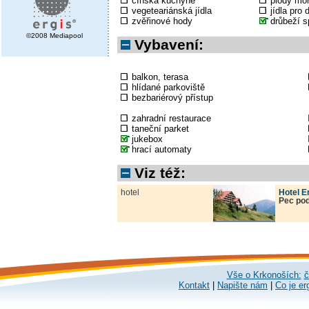
čínská kuchyně
plody mo
vegeteariánská jídla
jídla pro 
zvěřinové hody
drůbeží s
©2008 Mediapool
Vybavení:
balkon, terasa
hlídané parkoviště
bezbariérový přístup
zahradní restaurace
taneční parket
jukebox
hrací automaty
Viz též:
hotel
Hotel E
Pec po
Vše o Krkonoších:
č
Kontakt
|
Napište nám
|
Co je er