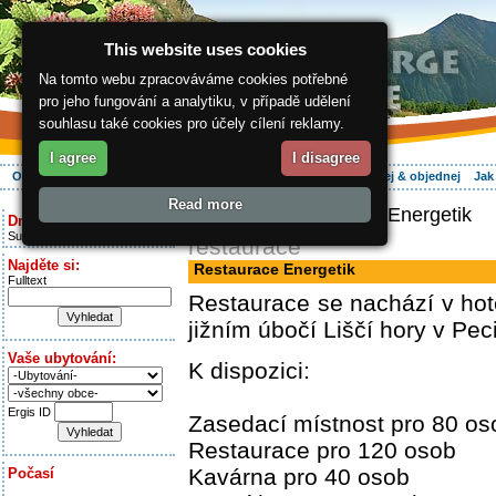
This website uses cookies
Na tomto webu zpracováváme cookies potřebné
pro jeho fungování a analytiku, v případě udělení
souhlasu také cookies pro účely cílení reklamy.
I agree
I disagree
O regionu
Aktivně
Relax
Vaše dovolená
Ubytování
Hledej & objednej
Jak
Read more
ergis.cz
> Restaurace Energetik
Dnes je:
Sunday 9.08.2026
restaurace
Najděte si:
Restaurace Energetik
Fulltext
Restaurace se nachází v hot
jižním úbočí Liščí hory v Pe
Vaše ubytování:
K dispozici:
Ergis ID
Zasedací místnost pro 80 os
Restaurace pro 120 osob
Kavárna pro 40 osob
Počasí