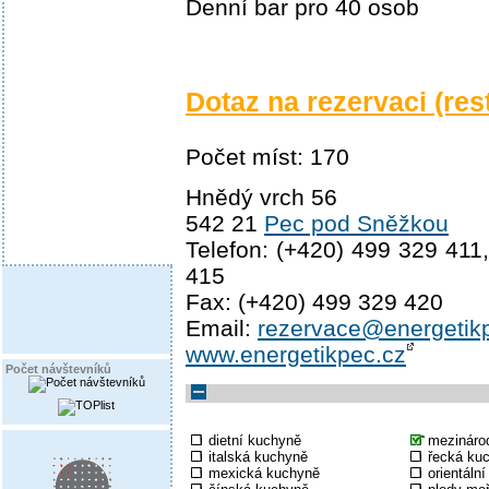
Denní bar pro 40 osob
Dotaz na rezervaci (res
Počet míst: 170
Hnědý vrch 56
542 21
Pec pod Sněžkou
Telefon: (+420) 499 329 411
415
Fax: (+420) 499 329 420
Email:
rezervace@energetik
www.energetikpec.cz
Počet návštevníků
dietní kuchyně
mezináro
italská kuchyně
řecká ku
mexická kuchyně
orientáln