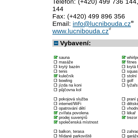
Telefon: (+420) 499 736 144
144
Fax: (+420) 499 896 356
Email:
info@lucnibouda.cz
www.lucnibouda.cz
Vybavení:
sauna
whirlp
masáže
fitnes
krytý bazén
krytá 
tenis
squas
kulečník
stolní
bowling
golf
jízda na koni
lyžařs
půjčovna kol
pokojová služba
praní 
internet/WiFi
dětské
opatrování dětí
vhodné
zvířata povolena
lékař
prodej suvenýrů
trezor
společenská místnost
balkon, terasa
zahra
hlídané parkoviště
garáž