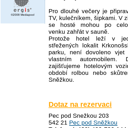
Pro dlouhé večery je připr
©2008 Mediapool
TV, kulečníkem, šipkami. V 
se hosté mohou po celo
venku zahřát v sauně.
Protože hotel leží v je
střežených lokalit Krkonoš
parku, není dovoleno vjet
vlastním automobilem. 
zajišťujeme hotelovým voz
období rolbou nebo skůt
Sněžkou.
Dotaz na rezervaci
Pec pod Snežkou 203
542 21
Pec pod Sněžkou