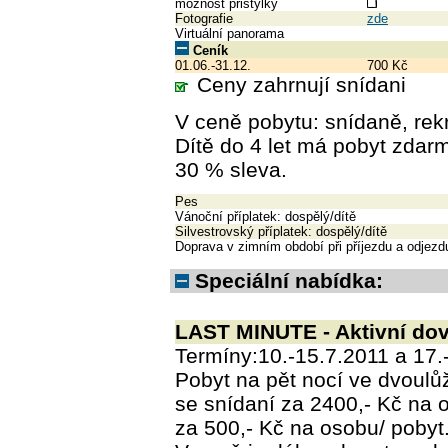
možnost přistýlky
Fotografie
zde
Virtuální panorama
Ceník
01.06.-31.12.
700 Kč
Ceny zahrnují snídani
V ceně pobytu: snídaně, rek
Dítě do 4 let má pobyt zdarm
30 % sleva.
Pes
Vánoční příplatek: dospělý/dítě
Silvestrovský příplatek: dospělý/dítě
Doprava v zimním období při příjezdu a odjezdu
Speciální nabídka:
LAST MINUTE - Aktivní do
Termíny:10.-15.7.2011 a 17.
Pobyt na pět nocí ve dvoulů
se snídaní za 2400,- Kč na
za 500,- Kč na osobu/ pobyt