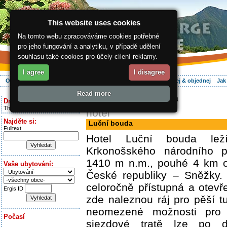
This website uses cookies
Na tomto webu zpracováváme cookies potřebné
pro jeho fungování a analytiku, v případě udělení
souhlasu také cookies pro účely cílení reklamy.
I agree
I disagree
O regionu
Aktivně
Relax
Vaše dovolená
Ubytování
Hledej & objednej
Jak
Read more
ergis.cz
> Luční bouda
Dnes je:
Thursday 6.08.2026
hotel
Najděte si:
Luční bouda
Fulltext
Hotel Luční bouda le
Krkonošského národního 
1410 m n.m., pouhé 4 km o
Vaše ubytování:
České republiky – Sněžky.
celoročně přístupná a otevř
Ergis ID
zde naleznou ráj pro pěší tu
neomezené možnosti pro 
Počasí
sjezdové tratě lze po do