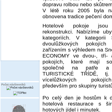
dopravu rolbou nebo skůtrem
V létě roku 2005 byla n
obnovena tradice pečení do
Hotelové pokoje jso
rekonstrukci. Nabízíme uby
kategoriích. V kategori
dvoulůžkových pokojích
zařízením s výhledem na Sně
ECONOMY ve dvou-, tří- a
pokojích, které mají soc
společné na patře a
TURISTICKÉ TŘÍDĚ, tj
vícelůžkových pokojí
především pro skupiny turist
Počet návštevníků
Po celý den je hostům k di
hotelová restaurace s ši
hotových jídel i minutek.