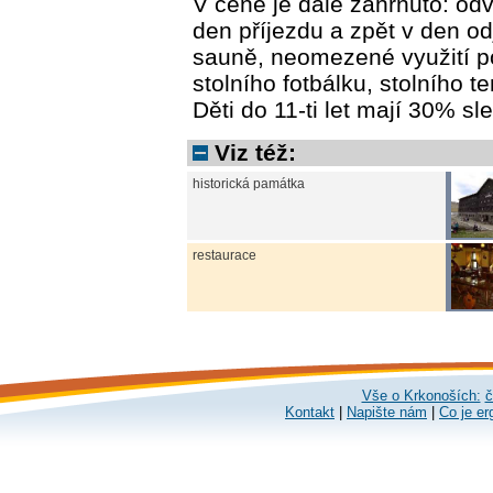
V ceně je dále zahrnuto: od
den příjezdu a zpět v den o
sauně, neomezené využití pos
stolního fotbálku, stolního te
Děti do 11-ti let mají 30% sl
Viz též:
historická památka
restaurace
Vše o Krkonoších:
č
Kontakt
|
Napište nám
|
Co je er