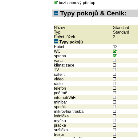
bezbariérový přístup
Typy pokojů & Ceník:
Název
Standard
Typ
Standard
Počet lůžek
2
Typy pokojů
Počet
12
WC
sprcha
vana
klimatizace
TV
satelit
video
rádio
telefon
počítač
internet/WiFi
minibar
sporák
mikrovlná trouba
lednička
myčka
pračka
sušička
trezor