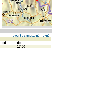
otevřít v samostatném okně
od
do
17:00