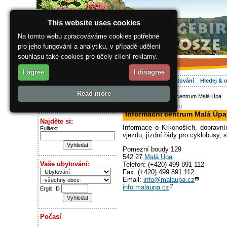
This website uses cookies
Na tomto webu zpracováváme cookies potřebné
pro jeho fungování a analytiku, v případě udělení
souhlasu také cookies pro účely cílení reklamy.
I agree
I disagree
O regionu
Aktivně
Relax
Vaše dovolená
Ubytování
Hledej & 
Read more
ergis.cz
> Informační centrum Malá Úpa
Dnes je:
informační středisko
Saturday 8.08.2026
Informační centrum Malá Úpa
Najděte si:
Informace o Krkonoších, dopravní
Fulltext
vjezdu, jízdní řády pro cyklobusy, s
Pomezní boudy 129
542 27
Malá Úpa
Vaše ubytování:
Telefon: (+420) 499 891 112
Fax: (+420) 499 891 112
Email:
info@malaupa.cz
info.malaupa.cz
Ergis ID
Počasí