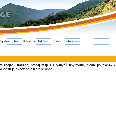
objednej
Jak do Krkonoš
Události
E-shop
Info servis
m spojení, trasách, prodej map a suvenýrů, ubytování, prodej povolenek k
oučástí je expozice o historie obce.