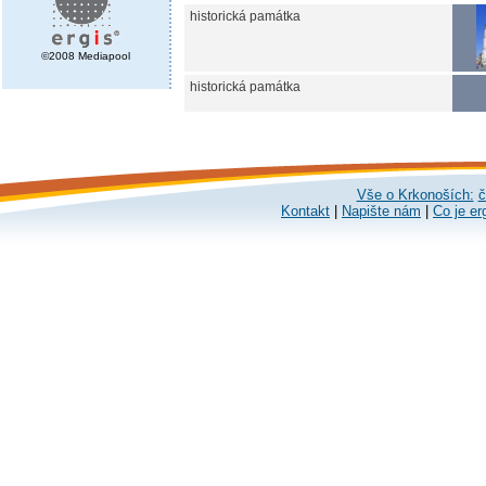
historická památka
©2008 Mediapool
historická památka
Vše o Krkonoších:
č
Kontakt
|
Napište nám
|
Co je er