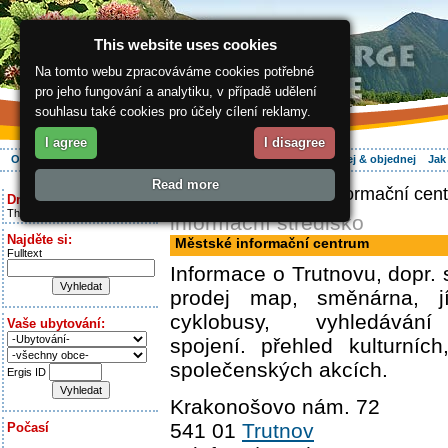
This website uses cookies
Na tomto webu zpracováváme cookies potřebné
pro jeho fungování a analytiku, v případě udělení
souhlasu také cookies pro účely cílení reklamy.
I agree
I disagree
O regionu
Aktivně
Relax
Vaše dovolená
Ubytování
Hledej & objednej
Jak
Read more
ergis.cz
> Městské informační cen
Dnes je:
Thursday 6.08.2026
informační středisko
Najděte si:
Městské informační centrum
Fulltext
Informace o Trutnovu, dopr. 
prodej map, směnárna, j
cyklobusy, vyhledávání 
Vaše ubytování:
spojení. přehled kulturníc
společenských akcích.
Ergis ID
Krakonošovo nám. 72
541 01
Trutnov
Počasí