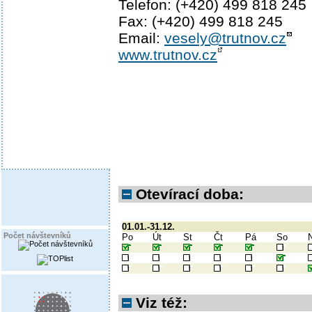
Telefon: (+420) 499 818 245
Fax: (+420) 499 818 245
Email:
vesely@trutnov.cz
www.trutnov.cz
Otevírací doba:
01.01.-31.12.
Počet návštevníků
Po
Út
St
Čt
Pá
So
Viz též: