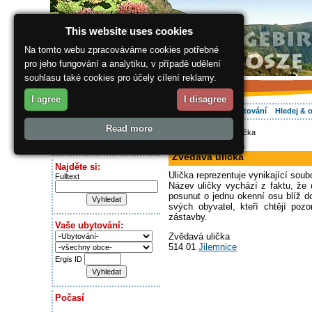
This website uses cookies
Na tomto webu zpracováváme cookies potřebné
pro jeho fungování a analytiku, v případě udělení
souhlasu také cookies pro účely cílení reklamy.
I agree
I disagree
O regionu
Aktivně
Relax
Vaše dovolená
Ubytování
Hledej & 
Read more
ergis.cz
> Zvědavá ulička
Dnes je:
historická památka
Saturday 8.08.2026
Zvědavá ulička
Najděte si:
Ulička reprezentuje vynikající soub
Fulltext
Název uličky vychází z faktu, že
posunut o jednu okenní osu blíž d
svých obyvatel, kteří chtějí poz
zástavby.
Vaše ubytování:
Zvědavá ulička
514 01
Jilemnice
Ergis ID
Počasí