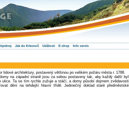
objednej
Jak do Krkonoš
Události
E-shop
Info servis
or lidové architektury, postavený většinou po velikém požáru města r. 1788.
 domy na západní straně jsou za sebou postaveny tak, aby každý další byl
o ulice. Ta se tím rychle zužuje a stáčí, a domy působí dojmem zvědavosti
orovat dění na tehdejší hlavní třídě. Jedinečný doklad staré předměstské