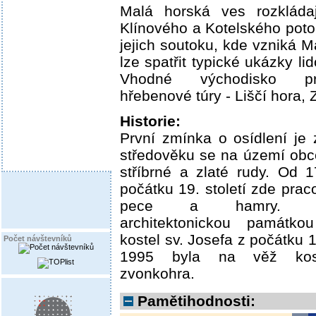
Malá horská ves rozkládaj
Klínového a Kotelského pot
jejich soutoku, kde vzniká M
lze spatřit typické ukázky lid
Vhodné východisko pr
hřebenové túry - Liščí hora, 
Historie:
První zmínka o osídlení je z
středověku se na území obce
stříbrné a zlaté rudy. Od 1
počátku 19. století zde prac
pece a hamry. Nej
architektonickou památkou
kostel sv. Josefa z počátku 19
Počet návštevníků
1995 byla na věž kost
zvonkohra.
Pamětihodnosti: