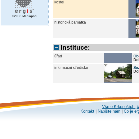
kostel
©2008 Mediapool
historická památka
Instituce:
úřad
Ob
Dol
informační středisko
Se
Dol
Vše o Krkonoších:
č
Kontakt
|
Napište nám
|
Co je er