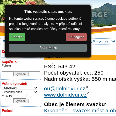
This website uses cookies
Na tomto webu zpracováváme cookies potřebné
pro jeho fungování a analytiku, v případě udělení
souhlasu také cookies pro účely cílení reklamy.
I agree
I disagree
O regionu
Aktivně
Relax
Vaše dovolená
Ubytování
Hledej & objednej
Jak
Read more
ergis.cz
> Dolní Dvůr
Dnes je:
Friday 7.08.2026
Dolní Dvůr
Najděte si:
PSČ: 543 42
Fulltext
Počet obyvatel: cca 250
Nadmořská výška: 550 m n
Vaše ubytování:
ou@dolnidvur.cz
www.dolnidvur.cz
Ergis ID
Obec je členem svazku
:
Krkonoše - svazek měst a ob
Počasí