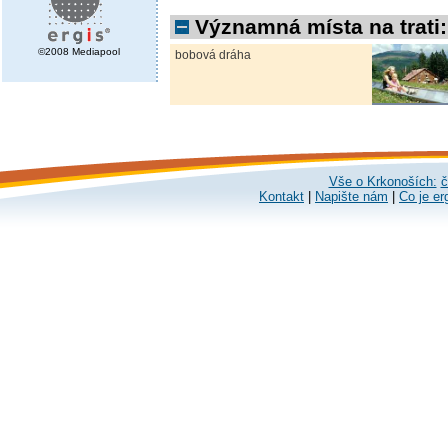
Významná místa na trati:
©2008 Mediapool
bobová dráha
Vše o Krkonoších:
č
Kontakt
|
Napište nám
|
Co je er