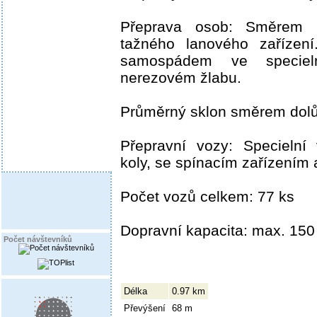
Přeprava osob: Směrem 
tažného lanového zařízen
samospádem ve speciel
nerezovém žlabu.
Průměrný sklon směrem dolů
Přepravní vozy: Specielní
koly, se spínacím zařízením 
Počet vozů celkem: 77 ks
Dopravní kapacita: max. 150
Počet návštevníků
Délka
0.97 km
Převýšení
68 m