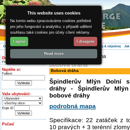
This website uses cookies
Na tomto webu zpracováváme cookies potřebné
pro jeho fungování a analytiku, v případě udělení
souhlasu také cookies pro účely cílení reklamy.
I agree
I disagree
O regionu
Aktivně
Relax
Vaše dovolená
Ubytování
Hledej & objednej
Jak
Read more
ergis.cz
> Bobová dráha
Dnes je:
Friday 7.08.2026
bobová dráha
Najděte si:
Bobová dráha
Fulltext
Špindlerův Mlýn Dolní s
dráhy - Špindlerův Mlýn
Vaše ubytování:
bobové dráhy
podrobná mapa
Ergis ID
Specifikace: 22 zatáček z 
Počasí
10 pravých + 3 terénní zlomy