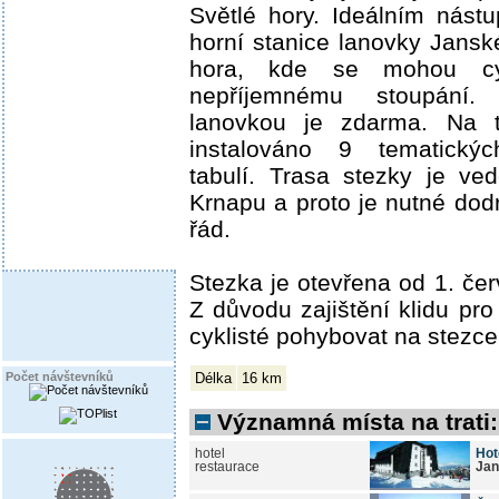
Světlé hory. Ideálním nást
horní stanice lanovky Jans
hora, kde se mohou cyk
nepříjemnému stoupání.
lanovkou je zdarma. Na t
instalováno 9 tematickýc
tabulí. Trasa stezky je ve
Krnapu a proto je nutné dod
řád.
Stezka je otevřena od 1. čer
Z důvodu zajištění klidu pr
cyklisté pohybovat na stezce
Délka
16 km
Počet návštevníků
Významná místa na trati:
hotel
Hot
restaurace
Jan