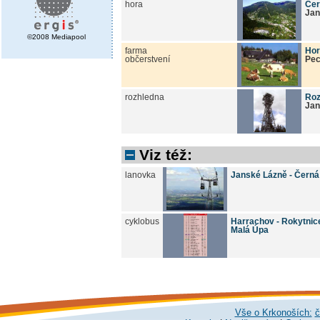
hora
Čer
Jan
©2008 Mediapool
farma
Hor
občerstvení
Pec
rozhledna
Roz
Jan
Viz též:
lanovka
Janské Lázně - Černá
cyklobus
Harrachov - Rokytnice/
Malá Úpa
Vše o Krkonoších:
č