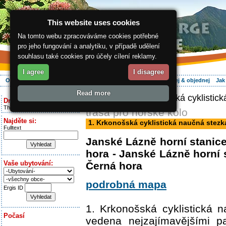
This website uses cookies
Na tomto webu zpracováváme cookies potřebné
pro jeho fungování a analytiku, v případě udělení
souhlasu také cookies pro účely cílení reklamy.
I agree
I disagree
O regionu
Aktivně
Relax
Vaše dovolená
Ubytování
Hledej & objednej
Jak
Read more
ergis.cz
> 1. Krkonošská cyklistick
Dnes je:
Thursday 6.08.2026
trasa pro horské kolo
Najděte si:
1. Krkonošská cyklistická naučná stezk
Fulltext
Janské Lázně horní stanic
hora - Janské Lázně horní 
Vaše ubytování:
Černá hora
podrobná mapa
Ergis ID
1. Krkonošská cyklistická 
Počasí
vedena nejzajímavějšími p