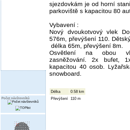
sjezdovkám je od horní stani
parkoviště s kapacitou 80 aut
Vybavení :
Nový dvoukotvový vlek Dop
576m, převýšení 110. Dětsk
­ délka 65m, převýšení 8m.
Osvětlení na obou vl
zasněžování. 2x bufet, 1
kapacitou 40 osob. Lyžařsk
snowboard.
Délka
0.58 km
Převýšení
110 m
Počet návštevníků