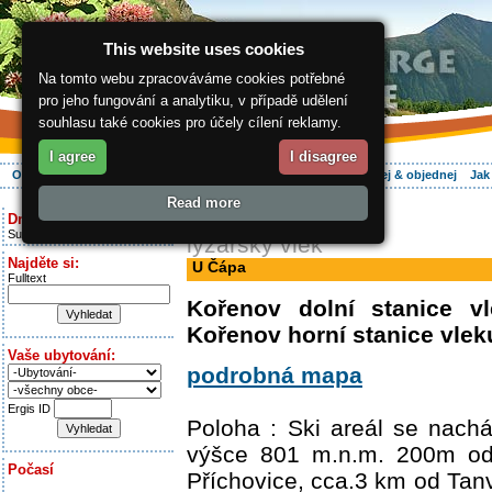
This website uses cookies
Na tomto webu zpracováváme cookies potřebné
pro jeho fungování a analytiku, v případě udělení
souhlasu také cookies pro účely cílení reklamy.
I agree
I disagree
O regionu
Aktivně
Relax
Vaše dovolená
Ubytování
Hledej & objednej
Jak
Read more
ergis.cz
> U Čápa
Dnes je:
Sunday 9.08.2026
lyžařský vlek
Najděte si:
U Čápa
Fulltext
Kořenov dolní stanice v
Kořenov horní stanice vle
Vaše ubytování:
podrobná mapa
Ergis ID
Poloha : Ski areál se nach
výšce 801 m.n.m. 200m od 
Počasí
Příchovice, cca.3 km od Tanv