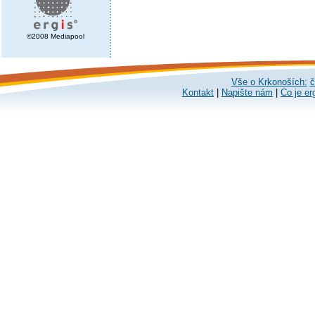
©2008 Mediapool
Vše o Krkonoších:
č
Kontakt
|
Napište nám
|
Co je er