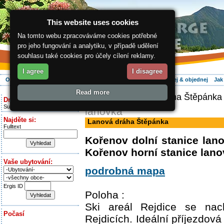
This website uses cookies
Na tomto webu zpracováváme cookies potřebné
pro jeho fungování a analytiku, v případě udělení
souhlasu také cookies pro účely cílení reklamy.
I agree
I disagree
O regionu
Aktivně
Relax
Vaše dovolená
Ubytování
Hledej & objednej
Jak
Read more
ergis.cz
> Lanová dráha Štěpánka
Dnes je:
Sunday 9.08.2026
lanovka
Najděte si:
Lanová dráha Štěpánka
Fulltext
Kořenov dolní stanice lan
Kořenov horní stanice lan
Vaše ubytování:
podrobná mapa
Ergis ID
Poloha :
Ski areál Rejdice se nac
Počasí
Rejdicích. Ideální příjezdová 