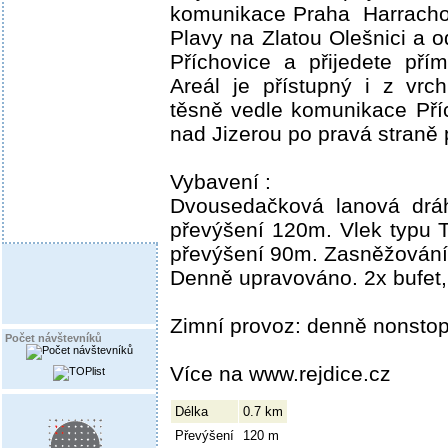
komunikace Praha ­ Harracho
Plavy na Zlatou Olešnici a
Příchovice a přijedete pří
Areál je přístupný i z vrch
těsně vedle komunikace Pří
nad Jizerou po pravá straně p
Vybavení :
Dvousedačková lanová drá
převýšení 120m. Vlek typu 
převýšení 90m. Zasněžování,
Denně upravováno. 2x bufet,
Zimní provoz: denně nonstop
Počet návštevníků
Více na www.rejdice.cz
Délka
0.7 km
Převýšení
120 m