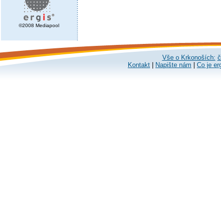
©2008 Mediapool
Vše o Krkonoších:
č
Kontakt
|
Napište nám
|
Co je er