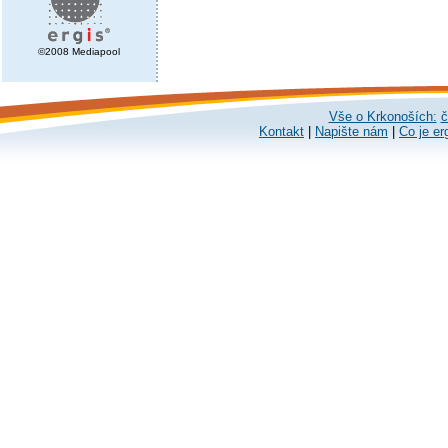
©2008 Mediapool
Vše o Krkonoších:
č
Kontakt
|
Napište nám
|
Co je er