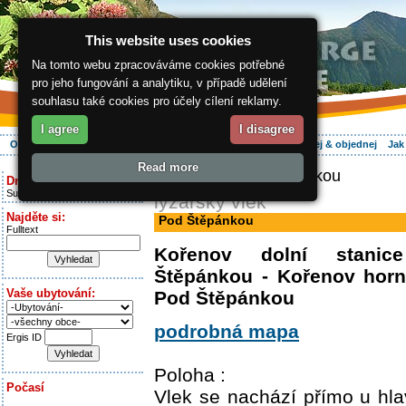
This website uses cookies
Na tomto webu zpracováváme cookies potřebné
pro jeho fungování a analytiku, v případě udělení
souhlasu také cookies pro účely cílení reklamy.
I agree
I disagree
O regionu
Aktivně
Relax
Vaše dovolená
Ubytování
Hledej & objednej
Jak
Read more
ergis.cz
> Pod Štěpánkou
Dnes je:
Sunday 9.08.2026
lyžařský vlek
Najděte si:
Pod Štěpánkou
Fulltext
Kořenov dolní stani
Štěpánkou - Kořenov horní
Vaše ubytování:
Pod Štěpánkou
podrobná mapa
Ergis ID
Poloha :
Počasí
Vlek se nachází přímo u hlav