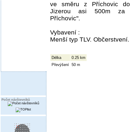
ve směru z Příchovic do
Jizerou asi 500m za c
Příchovic".
Vybavení :
Menší typ TLV. Občerstvení.
Délka
0.25 km
Převýšení
50 m
Počet návštevníků