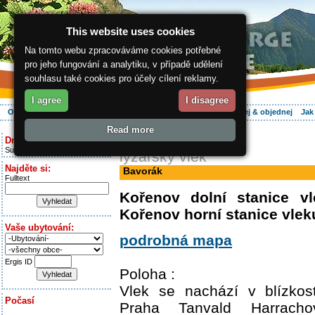
This website uses cookies
Na tomto webu zpracováváme cookies potřebné
pro jeho fungování a analytiku, v případě udělení
souhlasu také cookies pro účely cílení reklamy.
I agree
I disagree
O regionu
Aktivně
Relax
Vaše dovolená
Ubytování
Hledej & objednej
Jak
Read more
ergis.cz
> Bavorák
Dnes je:
Sunday 9.08.2026
lyžařský vlek
Najděte si:
Bavorák
Fulltext
Kořenov dolní stanice v
Kořenov horní stanice vle
Vaše ubytování:
podrobná mapa
Ergis ID
Poloha :
Vlek se nachází v blízkost
Počasí
Praha ­ Tanvald ­ Harrach