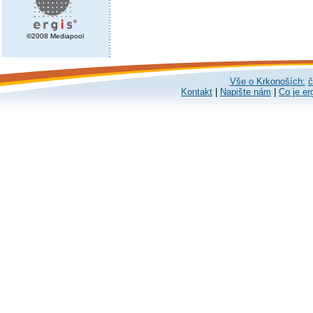
©2008 Mediapool
Vše o Krkonoších:
č
Kontakt
|
Napište nám
|
Co je er